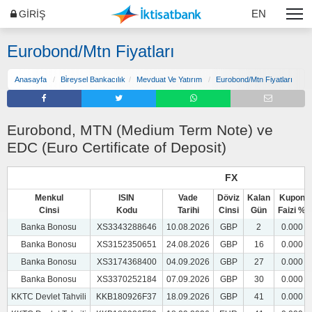
EN
GİRİŞ
Eurobond/Mtn Fiyatları
Anasayfa
Bi̇reysel Bankacılık
Mevduat Ve Yatırım
Eurobond/Mtn Fiyatları
Eurobond, MTN (Medium Term Note) ve
EDC (Euro Certificate of Deposit)
FX
Menkul
ISIN
Vade
Döviz
Kalan
Kupon
Cinsi
Kodu
Tarihi
Cinsi
Gün
Faizi %
Banka Bonosu
XS3343288646
10.08.2026
GBP
2
0.000
Banka Bonosu
XS3152350651
24.08.2026
GBP
16
0.000
Banka Bonosu
XS3174368400
04.09.2026
GBP
27
0.000
Banka Bonosu
XS3370252184
07.09.2026
GBP
30
0.000
KKTC Devlet Tahvili
KKB180926F37
18.09.2026
GBP
41
0.000