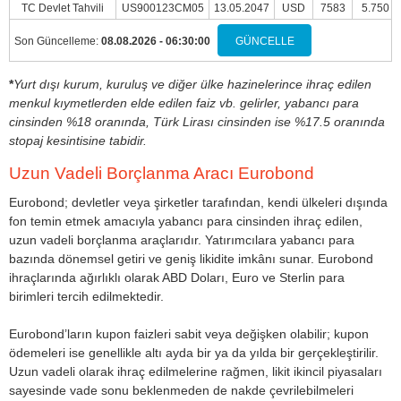
TC Devlet Tahvili
US900123CM05
13.05.2047
USD
7583
5.750
Son Güncelleme:
08.08.2026 - 06:30:00
GÜNCELLE
*
Yurt dışı kurum, kuruluş ve diğer ülke hazinelerince ihraç edilen
menkul kıymetlerden elde edilen faiz vb. gelirler, yabancı para
cinsinden %18 oranında, Türk Lirası cinsinden ise %17.5 oranında
stopaj kesintisine tabidir.
Uzun Vadeli Borçlanma Aracı Eurobond
Eurobond; devletler veya şirketler tarafından, kendi ülkeleri dışında
fon temin etmek amacıyla yabancı para cinsinden ihraç edilen,
uzun vadeli borçlanma araçlarıdır. Yatırımcılara yabancı para
bazında dönemsel getiri ve geniş likidite imkânı sunar. Eurobond
ihraçlarında ağırlıklı olarak ABD Doları, Euro ve Sterlin para
birimleri tercih edilmektedir.
Eurobond’ların kupon faizleri sabit veya değişken olabilir; kupon
ödemeleri ise genellikle altı ayda bir ya da yılda bir gerçekleştirilir.
Uzun vadeli olarak ihraç edilmelerine rağmen, likit ikincil piyasaları
sayesinde vade sonu beklenmeden de nakde çevrilebilmeleri