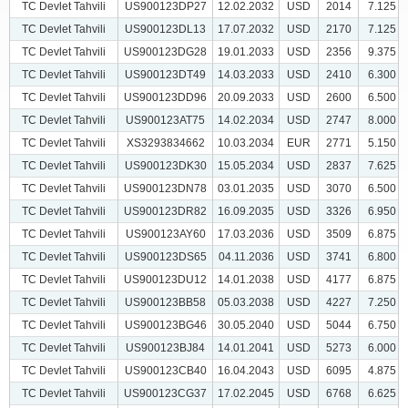
TC Devlet Tahvili
US900123DP27
12.02.2032
USD
2014
7.125
TC Devlet Tahvili
US900123DL13
17.07.2032
USD
2170
7.125
TC Devlet Tahvili
US900123DG28
19.01.2033
USD
2356
9.375
TC Devlet Tahvili
US900123DT49
14.03.2033
USD
2410
6.300
TC Devlet Tahvili
US900123DD96
20.09.2033
USD
2600
6.500
TC Devlet Tahvili
US900123AT75
14.02.2034
USD
2747
8.000
TC Devlet Tahvili
XS3293834662
10.03.2034
EUR
2771
5.150
TC Devlet Tahvili
US900123DK30
15.05.2034
USD
2837
7.625
TC Devlet Tahvili
US900123DN78
03.01.2035
USD
3070
6.500
TC Devlet Tahvili
US900123DR82
16.09.2035
USD
3326
6.950
TC Devlet Tahvili
US900123AY60
17.03.2036
USD
3509
6.875
TC Devlet Tahvili
US900123DS65
04.11.2036
USD
3741
6.800
TC Devlet Tahvili
US900123DU12
14.01.2038
USD
4177
6.875
TC Devlet Tahvili
US900123BB58
05.03.2038
USD
4227
7.250
TC Devlet Tahvili
US900123BG46
30.05.2040
USD
5044
6.750
TC Devlet Tahvili
US900123BJ84
14.01.2041
USD
5273
6.000
TC Devlet Tahvili
US900123CB40
16.04.2043
USD
6095
4.875
TC Devlet Tahvili
US900123CG37
17.02.2045
USD
6768
6.625