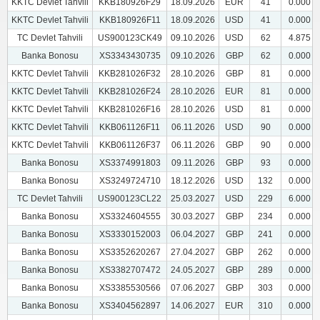
KKTC Devlet Tahvili
KKB180926F29
18.09.2026
EUR
41
0.000
KKTC Devlet Tahvili
KKB180926F11
18.09.2026
USD
41
0.000
TC Devlet Tahvili
US900123CK49
09.10.2026
USD
62
4.875
Banka Bonosu
XS3343430735
09.10.2026
GBP
62
0.000
KKTC Devlet Tahvili
KKB281026F32
28.10.2026
GBP
81
0.000
KKTC Devlet Tahvili
KKB281026F24
28.10.2026
EUR
81
0.000
KKTC Devlet Tahvili
KKB281026F16
28.10.2026
USD
81
0.000
KKTC Devlet Tahvili
KKB061126F11
06.11.2026
USD
90
0.000
KKTC Devlet Tahvili
KKB061126F37
06.11.2026
GBP
90
0.000
Banka Bonosu
XS3374991803
09.11.2026
GBP
93
0.000
Banka Bonosu
XS3249724710
18.12.2026
USD
132
0.000
TC Devlet Tahvili
US900123CL22
25.03.2027
USD
229
6.000
Banka Bonosu
XS3324604555
30.03.2027
GBP
234
0.000
Banka Bonosu
XS3330152003
06.04.2027
GBP
241
0.000
Banka Bonosu
XS3352620267
27.04.2027
GBP
262
0.000
Banka Bonosu
XS3382707472
24.05.2027
GBP
289
0.000
Banka Bonosu
XS3385530566
07.06.2027
GBP
303
0.000
Banka Bonosu
XS3404562897
14.06.2027
EUR
310
0.000