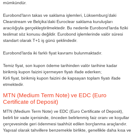
mümkündür.
Eurobond’ların takas ve saklama işlemleri, Lüksemburg’daki
Clearstream ve Belçika’daki Euroclear saklama kuruluşları
aracılığıyla gerçekleştirilmektedir. Bu nedenle Eurobond’larda fiziki
teslimat söz konusu değildir. Eurobond işlemlerinde valör süresi
standart olarak T+1 iş günü şeklindedir.
Eurobond’larda iki farklı fiyat kavramı bulunmaktadır.
Temiz fiyat, son kupon ödeme tarihinden valör tarihine kadar
birikmiş kupon faizini içermeyen fiyatı ifade ederken;
Kirli fiyat, birikmiş kupon faizini de kapsayan toplam fiyatı ifade
etmektedir.
MTN (Medium Term Note) ve EDC (Euro
Certificate of Deposit)
MTN (Medium Term Note) ve EDC (Euro Certificate of Deposit),
belirli bir vade içerisinde, önceden belirlenmiş faiz oranı ve koşullar
çerçevesinde geri ödenmesi taahhüt edilen borçlanma araçlarıdır.
Yapısal olarak tahvillere benzemekle birlikte, genellikle daha kısa ve