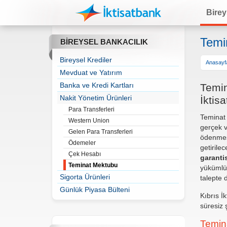
Birey
Temi
BİREYSEL BANKACILIK
Bireysel Krediler
Anasayf
Mevduat ve Yatırım
Banka ve Kredi Kartları
Temin
Nakit Yönetim Ürünleri
İktis
Para Transferleri
Teminat 
Western Union
gerçek ve
Gelen Para Transferleri
ödenmesi
Ödemeler
getirile
Çek Hesabı
garantis
Teminat Mektubu
yükümlülü
Sigorta Ürünleri
talepte 
Günlük Piyasa Bülteni
Kıbrıs İ
süresiz 
Temin