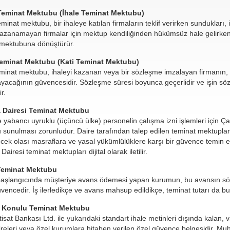
Teminat Mektubu (İhale Teminat Mektubu)
eminat mektubu, bir ihaleye katılan firmaların teklif verirken sundukları, 
kazanamayan firmalar için mektup kendiliğinden hükümsüz hale gelirken,
 mektubuna dönüştürür.
eminat Mektubu (Kati Teminat Mektubu)
minat mektubu, ihaleyi kazanan veya bir sözleşme imzalayan firmanın, ü
yacağının güvencesidir. Sözleşme süresi boyunca geçerlidir ve işin 
r.
 Dairesi Teminat Mektubu
yabancı uyruklu (üçüncü ülke) personelin çalışma izni işlemleri için Çal
sunulması zorunludur. Daire tarafından talep edilen teminat mektupları,
cek olası masraflara ve yasal yükümlülüklere karşı bir güvence temin e
airesi teminat mektupları dijital olarak iletilir.
Teminat Mektubu
 başlangıcında müşteriye avans ödemesi yapan kurumun, bu avansın söz
üvencedir. İş ilerledikçe ve avans mahsup edildikçe, teminat tutarı da buna
 Konulu Teminat Mektubu
ktisat Bankası Ltd. ile yukarıdaki standart ihale metinleri dışında kalan,
ireleri veya özel kurumlara hitaben verilen özel güvence belgesidir. Mu