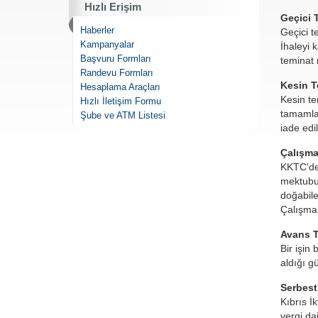
Hızlı Erişim
Geçici 
Haberler
Geçici t
Kampanyalar
İhaleyi 
Başvuru Formları
teminat
Randevu Formları
Kesin T
Hesaplama Araçları
Kesin te
Hızlı İletişim Formu
tamamla
Şube ve ATM Listesi
iade edili
Çalışma
KKTC'de 
mektubu 
doğabile
Çalışma D
Avans 
Bir işin
aldığı g
Serbest
Kıbrıs İ
vergi da