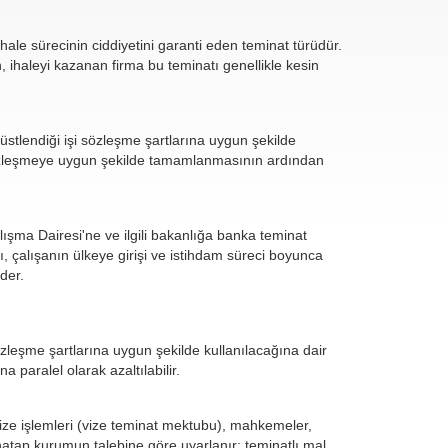
ihale sürecinin ciddiyetini garanti eden teminat türüdür.
 ihaleyi kazanan firma bu teminatı genellikle kesin
stlendiği işi sözleşme şartlarına uygun şekilde
sözleşmeye uygun şekilde tamamlanmasının ardından
ışma Dairesi'ne ve ilgili bakanlığa banka teminat
 çalışanın ülkeye girişi ve istihdam süreci boyunca
der.
leşme şartlarına uygun şekilde kullanılacağına dair
 paralel olarak azaltılabilir.
 vize işlemleri (vize teminat mektubu), mahkemeler,
hatap kurumun talebine göre uyarlanır; teminatlı mal