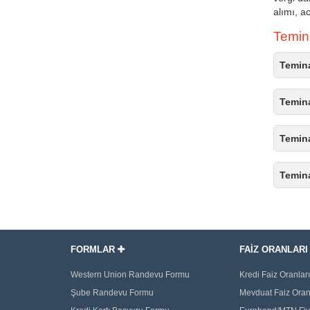
alımı, ac
Temina
Temina
Temina
Temina
Temina
FORMLAR
FAİZ ORANLAR
Western Union Randevu Formu
Kredi Faiz Oranları
Şube Randevu Formu
Mevduat Faiz Oran