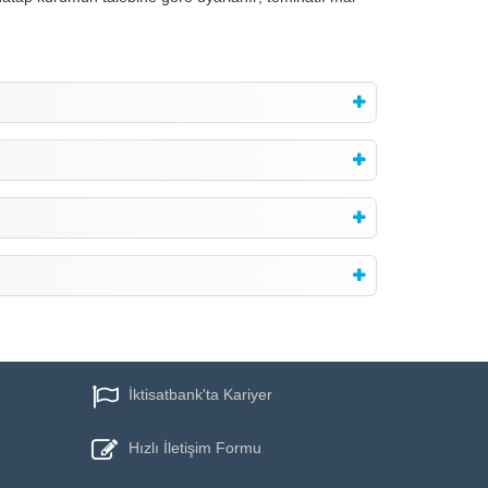
İktisatbank'ta Kariyer
Hızlı
İletişim Formu