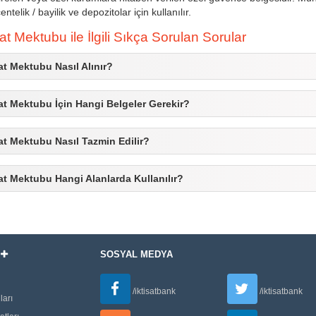
entelik / bayilik ve depozitolar için kullanılır.
t Mektubu ile İlgili Sıkça Sorulan Sorular
t Mektubu Nasıl Alınır?
t Mektubu İçin Hangi Belgeler Gerekir?
t Mektubu Nasıl Tazmin Edilir?
t Mektubu Hangi Alanlarda Kullanılır?
I
SOSYAL MEDYA
/iktisatbank
/iktisatbank
ları