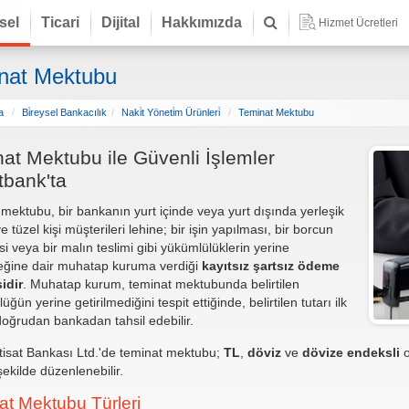
sel
Ticari
Dijital
Hakkımızda
Hizmet Ücretleri
nat Mektubu
a
Bi̇reysel Bankacılık
Naki̇t Yöneti̇m Ürünleri̇
Teminat Mektubu
at Mektubu ile Güvenli İşlemler
atbank'ta
mektubu, bir bankanın yurt içinde veya yurt dışında yerleşik
 tüzel kişi müşterileri lehine; bir işin yapılması, bir borcun
 veya bir malın teslimi gibi yükümlülüklerin yerine
ceğine dair muhatap kuruma verdiği
kayıtsız şartsız ödeme
idir
. Muhatap kurum, teminat mektubunda belirtilen
ğün yerine getirilmediğini tespit ettiğinde, belirtilen tutarı ilk
doğrudan bankadan tahsil edebilir.
ktisat Bankası Ltd.'de teminat mektubu;
TL
,
döviz
ve
dövize endeksli
o
şekilde düzenlenebilir.
at Mektubu Türleri