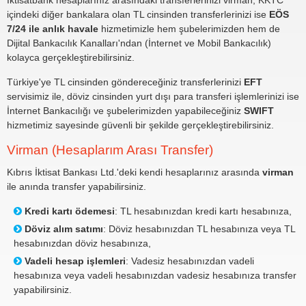
İktisatbank hesaplarınız arasındaki transferlerinizi virman, KKTC
içindeki diğer bankalara olan TL cinsinden transferlerinizi ise
EÖS
7/24 ile anlık havale
hizmetimizle hem şubelerimizden hem de
Dijital Bankacılık Kanalları'ndan (İnternet ve Mobil Bankacılık)
kolayca gerçekleştirebilirsiniz.
Türkiye'ye TL cinsinden göndereceğiniz transferlerinizi
EFT
servisimiz ile, döviz cinsinden yurt dışı para transferi işlemlerinizi ise
İnternet Bankacılığı ve şubelerimizden yapabileceğiniz
SWIFT
hizmetimiz sayesinde güvenli bir şekilde gerçekleştirebilirsiniz.
Virman (Hesaplarım Arası Transfer)
Kıbrıs İktisat Bankası Ltd.'deki kendi hesaplarınız arasında
virman
ile anında transfer yapabilirsiniz.
Kredi kartı ödemesi
: TL hesabınızdan kredi kartı hesabınıza,
Döviz alım satımı
: Döviz hesabınızdan TL hesabınıza veya TL
hesabınızdan döviz hesabınıza,
Vadeli hesap işlemleri
: Vadesiz hesabınızdan vadeli
hesabınıza veya vadeli hesabınızdan vadesiz hesabınıza transfer
yapabilirsiniz.