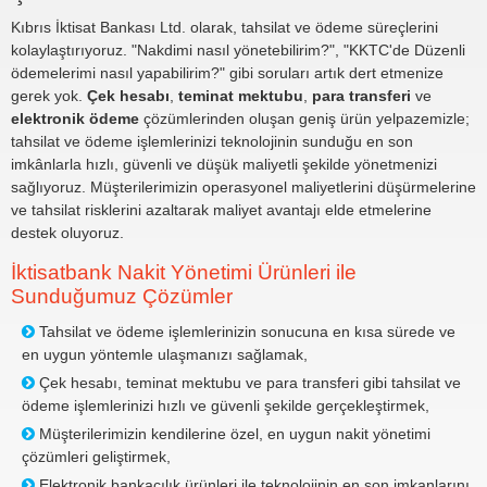
Kıbrıs İktisat Bankası Ltd. olarak, tahsilat ve ödeme süreçlerini
kolaylaştırıyoruz. "Nakdimi nasıl yönetebilirim?", "KKTC'de Düzenli
ödemelerimi nasıl yapabilirim?" gibi soruları artık dert etmenize
gerek yok.
Çek hesabı
,
teminat mektubu
,
para transferi
ve
elektronik ödeme
çözümlerinden oluşan geniş ürün yelpazemizle;
tahsilat ve ödeme işlemlerinizi teknolojinin sunduğu en son
imkânlarla hızlı, güvenli ve düşük maliyetli şekilde yönetmenizi
sağlıyoruz. Müşterilerimizin operasyonel maliyetlerini düşürmelerine
ve tahsilat risklerini azaltarak maliyet avantajı elde etmelerine
destek oluyoruz.
İktisatbank Nakit Yönetimi Ürünleri ile
Sunduğumuz Çözümler
Tahsilat ve ödeme işlemlerinizin sonucuna en kısa sürede ve
en uygun yöntemle ulaşmanızı sağlamak,
Çek hesabı, teminat mektubu ve para transferi gibi tahsilat ve
ödeme işlemlerinizi hızlı ve güvenli şekilde gerçekleştirmek,
Müşterilerimizin kendilerine özel, en uygun nakit yönetimi
çözümleri geliştirmek,
Elektronik bankacılık ürünleri ile teknolojinin en son imkanlarını