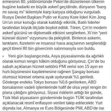
ermesinin 80. yıldönümünde Pekin'de düzenlenen ülkenin
bugüne kadarki en büyük askerî geçidinde, dünyanın “barış
mı savaş mı” ikilemiyle karşı karşıya olduğunu vurguladı.
Rusya Devlet Başkanı Putin ve Kuzey Kore lideri Kim Jong
Un'un onur konuğu olarak katıldığı etkinlik, Batılı liderler
tarafından büyük ölçüde boykot edildi. Tören, Çin'in modern
askerî gücünü ve diplomatik etkisini sergilerken, Xi’nin “yeni
küresel düzen” vizyonunu da pekiştirdi. Binlerce askerin,
tankların, füzelerin ve insansız hava araçlarının sergilendiği
geçit töreni 80 bin güvercinin salınmasıyla son buldu.
Yeni gün başlangıcında, Asya piyasalarında da ağırlıklı
olarak kırmızı rengin hâkim olduğunu görüyoruz. Çin’de bu
sabah açıklanan hizmet sektörü PMI verisi son 15 ayın en
hızlı büyümesini kaydetmesine rağmen Şangay borsası
olumsuz küresel ortama ayak uydurarak %1 geriledi.
Gösterge endeks Tokyo borsası %0,6 gerilerken, ABD
borsalarının vadeli işlemlerinde hafif de olsa yeşil rengin ön
plana çıktığını görüyoruz. Siyasi risklerin arttığı bir günde,
Türk Mali piyasaların gündeminde bugün TÜİK tarafından
açıklanacak resmî enflasyon verileri takip edilecektir. Yurt
dışında ise, Almanya ve Euro Bölgesinde PMI, ABD'de ise