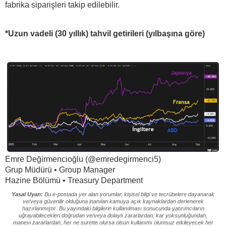
fabrika siparişleri takip edilebilir.
*Uzun vadeli (30 yıllık) tahvil getirileri (yılbaşına göre)
Emre Değirmencioğlu (@emredegirmenci5)
Grup Müdürü • Group Manager
Hazine Bölümü • Treasury Department
Yasal Uyarı:
Bu e-postada yer alan yorumlar, kişisel bilgi ve tecrübelere dayanarak
ve/veya güvenilir olduğuna inanılan kamuya açık kaynaklardan derlenerek
hazırlanmıştır. Bu yayındaki bilgilerin kullanılması sonucunda yatırımcıların
uğrayabilecekleri doğrudan ve/veya dolaylı zararlardan, kar yoksunluğundan,
manevi zararlardan, her ne surette olursa olsun kullanımı olumsuz etkileyecek her