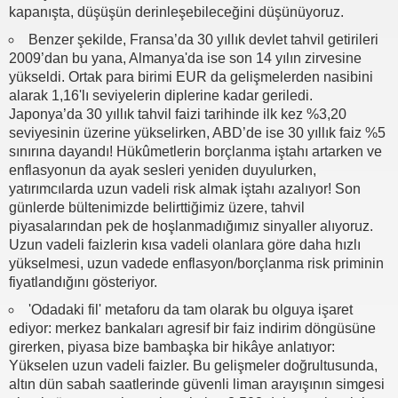
kapanışta, düşüşün derinleşebileceğini düşünüyoruz.
Benzer şekilde, Fransa’da 30 yıllık devlet tahvil getirileri
2009’dan bu yana, Almanya'da ise son 14 yılın zirvesine
yükseldi. Ortak para birimi EUR da gelişmelerden nasibini
alarak 1,16'lı seviyelerin diplerine kadar geriledi.
Japonya’da 30 yıllık tahvil faizi tarihinde ilk kez %3,20
seviyesinin üzerine yükselirken, ABD’de ise 30 yıllık faiz %5
sınırına dayandı! Hükûmetlerin borçlanma iştahı artarken ve
enflasyonun da ayak sesleri yeniden duyulurken,
yatırımcılarda uzun vadeli risk almak iştahı azalıyor! Son
günlerde bültenimizde belirttiğimiz üzere, tahvil
piyasalarından pek de hoşlanmadığımız sinyaller alıyoruz.
Uzun vadeli faizlerin kısa vadeli olanlara göre daha hızlı
yükselmesi, uzun vadede enflasyon/borçlanma risk priminin
fiyatlandığını gösteriyor.
'Odadaki fil' metaforu da tam olarak bu olguya işaret
ediyor: merkez bankaları agresif bir faiz indirim döngüsüne
girerken, piyasa bize bambaşka bir hikâye anlatıyor:
Yükselen uzun vadeli faizler. Bu gelişmeler doğrultusunda,
altın dün sabah saatlerinde güvenli liman arayışının simgesi