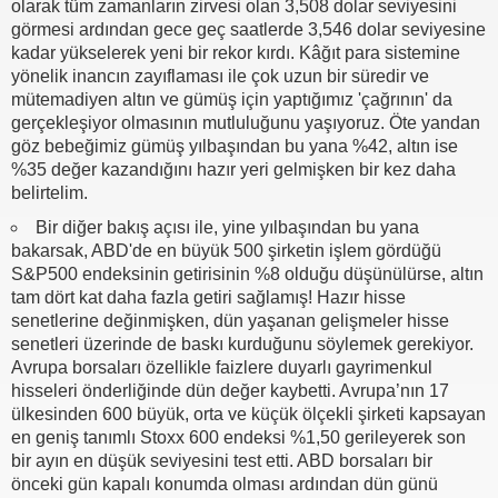
olarak tüm zamanların zirvesi olan 3,508 dolar seviyesini
görmesi ardından gece geç saatlerde 3,546 dolar seviyesine
kadar yükselerek yeni bir rekor kırdı. Kâğıt para sistemine
yönelik inancın zayıflaması ile çok uzun bir süredir ve
mütemadiyen altın ve gümüş için yaptığımız 'çağrının' da
gerçekleşiyor olmasının mutluluğunu yaşıyoruz. Öte yandan
göz bebeğimiz gümüş yılbaşından bu yana %42, altın ise
%35 değer kazandığını hazır yeri gelmişken bir kez daha
belirtelim.
Bir diğer bakış açısı ile, yine yılbaşından bu yana
bakarsak, ABD'de en büyük 500 şirketin işlem gördüğü
S&P500 endeksinin getirisinin %8 olduğu düşünülürse, altın
tam dört kat daha fazla getiri sağlamış! Hazır hisse
senetlerine değinmişken, dün yaşanan gelişmeler hisse
senetleri üzerinde de baskı kurduğunu söylemek gerekiyor.
Avrupa borsaları özellikle faizlere duyarlı gayrimenkul
hisseleri önderliğinde dün değer kaybetti. Avrupa’nın 17
ülkesinden 600 büyük, orta ve küçük ölçekli şirketi kapsayan
en geniş tanımlı Stoxx 600 endeksi %1,50 gerileyerek son
bir ayın en düşük seviyesini test etti. ABD borsaları bir
önceki gün kapalı konumda olması ardından dün günü