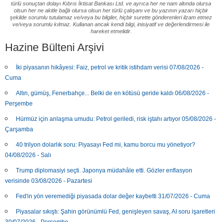
türlü sonuçtan dolayı Kıbrıs İktisat Bankası Ltd. ve ayrıca her ne nam altında olursa
olsun her ne akitle bağlı olursa olsun her türlü çalışanı ve bu yazının yazarı hiçbir
şekilde sorumlu tutulamaz ve/veya bu bilgiler, hiçbir surette gönderenleri ilzam etmez
ve/veya sorumlu kılmaz. Kullanan ancak kendi bilgi, inisiyatif ve değerlendirmesi ile
hareket etmelidir.
Hazine Bülteni Arşivi
İki piyasanın hikâyesi: Faiz, petrol ve kritik istihdam verisi 07/08/2026 -
Cuma
Altın, gümüş, Fenerbahçe... Belki de en kötüsü geride kaldı 06/08/2026 -
Perşembe
Hürmüz için anlaşma umudu: Petrol geriledi, risk iştahı artıyor 05/08/2026 -
Çarşamba
40 trilyon dolarlık soru: Piyasayı Fed mi, kamu borcu mu yönetiyor?
04/08/2026 - Salı
Trump diplomasiyi seçti. Japonya müdahâle etti. Gözler enflasyon
verisinde 03/08/2026 - Pazartesi
Fed'in yön veremediği piyasada dolar değer kaybetti 31/07/2026 - Cuma
Piyasalar sıkıştı: Şahin görünümlü Fed, genişleyen savaş, AI soru işaretleri
30/07/2026 - Perşembe