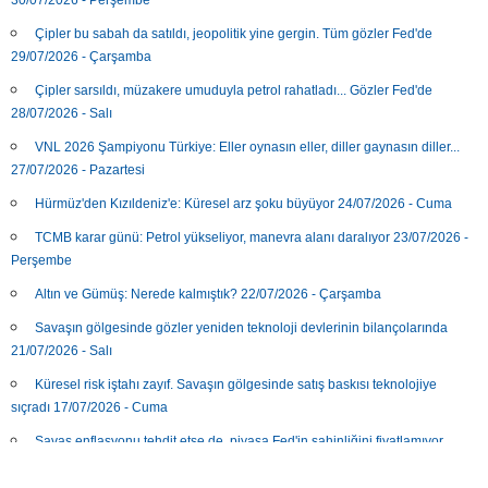
Çipler bu sabah da satıldı, jeopolitik yine gergin. Tüm gözler Fed'de
29/07/2026 - Çarşamba
Çipler sarsıldı, müzakere umuduyla petrol rahatladı... Gözler Fed'de
28/07/2026 - Salı
VNL 2026 Şampiyonu Türkiye: Eller oynasın eller, diller gaynasın diller...
27/07/2026 - Pazartesi
Hürmüz'den Kızıldeniz'e: Küresel arz şoku büyüyor 24/07/2026 - Cuma
TCMB karar günü: Petrol yükseliyor, manevra alanı daralıyor 23/07/2026 -
Perşembe
Altın ve Gümüş: Nerede kalmıştık? 22/07/2026 - Çarşamba
Savaşın gölgesinde gözler yeniden teknoloji devlerinin bilançolarında
21/07/2026 - Salı
Küresel risk iştahı zayıf. Savaşın gölgesinde satış baskısı teknolojiye
sıçradı 17/07/2026 - Cuma
Savaş enflasyonu tehdit etse de, piyasa Fed'in şahinliğini fiyatlamıyor
16/07/2026 - Perşembe