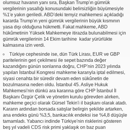
olumsuz havanın yanı sıra, Başkan Trump'ın gümrük
vergilerinin yasallığı konusundaki belirsizliğin büyümesiyle
%1'e yakın geriledi. ABD'deki temyiz mahkemesi açıkladığı
kararda Trump'ın yeni gümrük vergilerinin büyük kısmının
yasa dışı olduğuna hükmetti. Fakat mahkeme, ABD
hükûmetinin Yüksek Mahkemeye itirazda bulunabilmesi için
gümrük vergilerinin 14 Ekim tarihine kadar yürürlükte
kalmasına izin verdi.
Türkiye cephesinde ise, dün Türk Lirası, EUR ve GBP
paritelerinin geri çekilmesi ile sepet bazında değer
kazandığını günün sonlarına doğru, CHP'nin 2023 yılında
yapılan İstanbul Kongresi mahkeme kararıyla iptal edilmesi,
siyasi cenahta bir süredir devam eden sükûnetin de
bozulmasına neden oldu. İstanbul 45. Asliye Hukuk
Mahkemesi'nin dünkü ara kararına göre CHP İstanbul İl
Başkanı Özgür Çelik ve yönetim kurulu görevden alırken,
mahkeme geçici olarak Gürsel Tekin'i il başkanı olarak atadı.
Kararın ardından borsada satışlar belirgin şekilde artarken,
ana endeks günü %3,5, bankacılık endeksi ise %4,8 düşüşle
tamamladı. Yabancı indinde Türkiye'nin risklerini gösteren
beş yıl vadeli CDS risk primi yaklaşık on baz puan