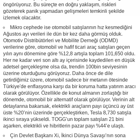
öngörüyoruz. Bu süreçte en doğru yaklaşım, riskleri
gözeterek panik yapmadan gelişmeleri temkinli şekilde
izlemek olacaktır.
Mikro cephede ise otomobil satışlarının hız kesmediğini
Ağustos ayı verileri ile dün bir kez daha görmüş olduk.
Otomotiv Distribütörleri ve Mobilite Derneği (ODMD)
verilerine göre, otomobil ve hafif ticari araç satışları geçen
yılın aynı dönemine göre %12,8 artışla toplam 101,650 oldu.
Her ne kadar veri son altı ay içerisinde kaydedilen en düşük
adetsel gerçekleşme olsa da, trendin 100bin seviyesinin
üzerine oturduğunu görüyoruz. Daha önce de dile
getirdiğimiz üzere, otomobil sadece bir metanın ötesinde
Türkiye'de enflasyona karşı da bir koruma hatta yatırım aracı
olarak görülüyor. Özellikle de konut almanın zorlaştığı bir
dönemde, otomobil bir alternatif olarak görülüyor. Verinin alt
detaylarına bakarsak, elektrikli araçların payı üçüncü ay üst
üste %20’nin üzerinde gerçekleştirken, Tesla 8,730 satışla
ikinci sıraya yükseldi. TOGG’un toplam satışları 21 bini
aşarken, elektrikli ve hibritlerin pazar payı %44’e ulaştı.
Çin Devlet Başkanı Xi, İkinci Dünya Savaşı’nın sona