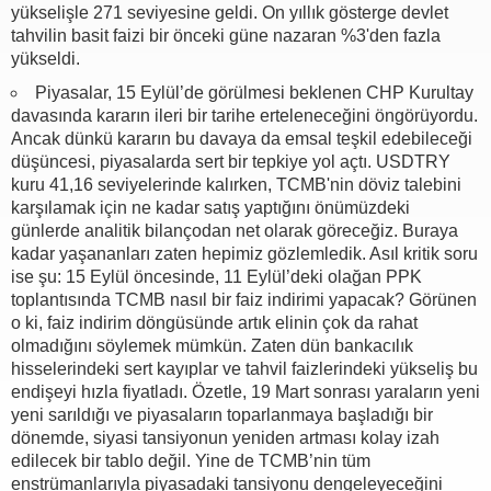
yükselişle 271 seviyesine geldi. On yıllık gösterge devlet
tahvilin basit faizi bir önceki güne nazaran %3'den fazla
yükseldi.
Piyasalar, 15 Eylül’de görülmesi beklenen CHP Kurultay
davasında kararın ileri bir tarihe erteleneceğini öngörüyordu.
Ancak dünkü kararın bu davaya da emsal teşkil edebileceği
düşüncesi, piyasalarda sert bir tepkiye yol açtı. USDTRY
kuru 41,16 seviyelerinde kalırken, TCMB'nin döviz talebini
karşılamak için ne kadar satış yaptığını önümüzdeki
günlerde analitik bilançodan net olarak göreceğiz. Buraya
kadar yaşananları zaten hepimiz gözlemledik. Asıl kritik soru
ise şu: 15 Eylül öncesinde, 11 Eylül’deki olağan PPK
toplantısında TCMB nasıl bir faiz indirimi yapacak? Görünen
o ki, faiz indirim döngüsünde artık elinin çok da rahat
olmadığını söylemek mümkün. Zaten dün bankacılık
hisselerindeki sert kayıplar ve tahvil faizlerindeki yükseliş bu
endişeyi hızla fiyatladı. Özetle, 19 Mart sonrası yaraların yeni
yeni sarıldığı ve piyasaların toparlanmaya başladığı bir
dönemde, siyasi tansiyonun yeniden artması kolay izah
edilecek bir tablo değil. Yine de TCMB’nin tüm
enstrümanlarıyla piyasadaki tansiyonu dengeleyeceğini