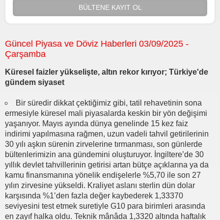
BÜLTENE KAYIT OL
Güncel Piyasa ve Döviz Haberleri 03/09/2025 -
Çarşamba
Küresel faizler yükselişte, altın rekor kırıyor; Türkiye'de
gündem siyaset
Bir süredir dikkat çektiğimiz gibi, tatil rehavetinin sona
ermesiyle küresel mali piyasalarda keskin bir yön değişimi
yaşanıyor. Mayıs ayında dünya genelinde 15 kez faiz
indirimi yapılmasına rağmen, uzun vadeli tahvil getirilerinin
30 yılı aşkın sürenin zirvelerine tırmanması, son günlerde
bültenlerimizin ana gündemini oluşturuyor. İngiltere’de 30
yıllık devlet tahvillerinin getirisi artan bütçe açıklarına ya da
kamu finansmanına yönelik endişelerle %5,70 ile son 27
yılın zirvesine yükseldi. Kraliyet aslanı sterlin dün dolar
karşısında %1’den fazla değer kaybederek 1,33370
seviyesini test etmek suretiyle G10 para birimleri arasında
en zayıf halka oldu. Teknik mânâda 1,3320 altında haftalık