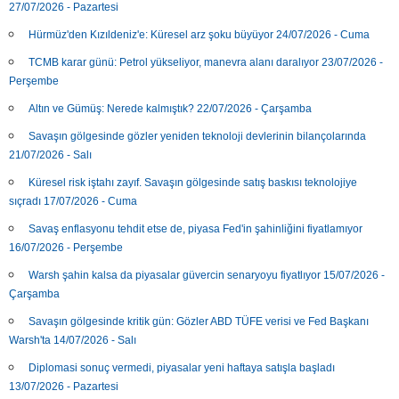
27/07/2026 - Pazartesi
Hürmüz'den Kızıldeniz'e: Küresel arz şoku büyüyor 24/07/2026 - Cuma
TCMB karar günü: Petrol yükseliyor, manevra alanı daralıyor 23/07/2026 -
Perşembe
Altın ve Gümüş: Nerede kalmıştık? 22/07/2026 - Çarşamba
Savaşın gölgesinde gözler yeniden teknoloji devlerinin bilançolarında
21/07/2026 - Salı
Küresel risk iştahı zayıf. Savaşın gölgesinde satış baskısı teknolojiye
sıçradı 17/07/2026 - Cuma
Savaş enflasyonu tehdit etse de, piyasa Fed'in şahinliğini fiyatlamıyor
16/07/2026 - Perşembe
Warsh şahin kalsa da piyasalar güvercin senaryoyu fiyatlıyor 15/07/2026 -
Çarşamba
Savaşın gölgesinde kritik gün: Gözler ABD TÜFE verisi ve Fed Başkanı
Warsh'ta 14/07/2026 - Salı
Diplomasi sonuç vermedi, piyasalar yeni haftaya satışla başladı
13/07/2026 - Pazartesi