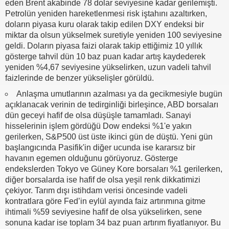
eden Brent akabinde 78 dolar seviyesine kadar gerilemişti.
Petrolün yeniden hareketlenmesi risk iştahını azaltırken,
doların piyasa kuru olarak takip edilen DXY endeksi bir
miktar da olsun yükselmek suretiyle yeniden 100 seviyesine
geldi. Doların piyasa faizi olarak takip ettiğimiz 10 yıllık
gösterge tahvil dün 10 baz puan kadar artış kaydederek
yeniden %4,67 seviyesine yükselirken, uzun vadeli tahvil
faizlerinde de benzer yükselişler görüldü.
Anlaşma umutlarının azalması ya da gecikmesiyle bugün
açıklanacak verinin de tedirginliği birleşince, ABD borsaları
dün geceyi hafif de olsa düşüşle tamamladı. Sanayi
hisselerinin işlem gördüğü Dow endeksi %1'e yakın
gerilerken, S&P500 üst üste ikinci gün de düştü. Yeni gün
başlangıcında Pasifik'in diğer ucunda ise kararsız bir
havanın egemen olduğunu görüyoruz. Gösterge
endekslerden Tokyo ve Güney Kore borsaları %1 gerilerken,
diğer borsalarda ise hafif de olsa yeşil renk dikkatimizi
çekiyor. Tarım dışı istihdam verisi öncesinde vadeli
kontratlara göre Fed’in eylül ayında faiz artırımına gitme
ihtimali %59 seviyesine hafif de olsa yükselirken, sene
sonuna kadar ise toplam 34 baz puan artırım fiyatlanıyor. Bu