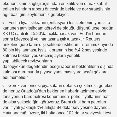
ekonomisinin sağlığı açısından en kritik veri olarak kabul
edilen istihdam raporu öncesinde bekle ve gör stratejisinin
ağır bastığını söylememiz gerekiyor.
Fed'in fiyat istikrarını (enflasyon) tesis etmenin yanı sıra
kanunen tam istihdam görevi de olduğu düşünülürse, bugün
KKTC saati ile 15.30'da açıklanacak veri, Fed'in bundan
sonra izleyeceği yol haritasına ışık tutacaktır. Reuters
anketine göre tarım dışı sektörde istihdamın Temmuz ayında
80 bin kişi artması, işsizlik oranının ise %4,2 seviyesinde
kalması bekleniyor. Geçmiş aylara yönelik
yapılabilecek revizyonların
da topyekûn değerlendirileceği raporun beklentilerin dışında
kalması durumunda piyasa yansıması yaratacağı göz ardı
edilmemelidir.
Gerek veri öncesi piyasaların defansa çekilmesi, gerekse
de henüz Ortadoğu'dan beklenen haberin gelmemesiyle
tansiyonun barometresi konumunda petrol fiyatlarının hafif
de olsa yükseldiğini görüyoruz. Brent cinsi ham petrolün
varil fiyatı yaklaşık %4 artışla 84 dolar seviyesine dayandı.
Hatırlanacağı üzere, iki hafta önce 102 dolar seviyesini test