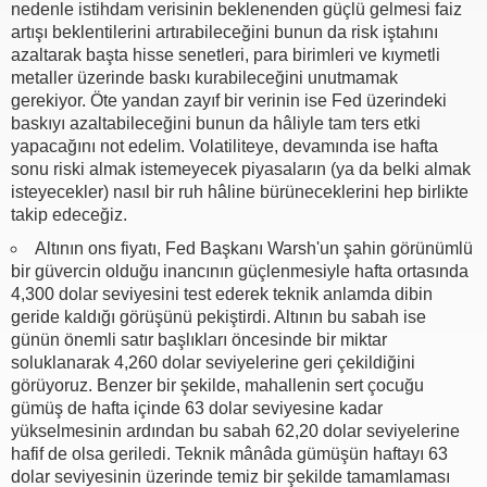
nedenle istihdam verisinin beklenenden güçlü gelmesi faiz
artışı beklentilerini artırabileceğini bunun da risk iştahını
azaltarak başta hisse senetleri, para birimleri ve kıymetli
metaller üzerinde baskı kurabileceğini unutmamak
gerekiyor. Öte yandan zayıf bir verinin ise Fed üzerindeki
baskıyı azaltabileceğini bunun da hâliyle tam ters etki
yapacağını not edelim. Volatiliteye, devamında ise hafta
sonu riski almak istemeyecek piyasaların (ya da belki almak
isteyecekler) nasıl bir ruh hâline bürüneceklerini hep birlikte
takip edeceğiz.
Altının ons fiyatı, Fed Başkanı Warsh'un şahin görünümlü
bir güvercin olduğu inancının güçlenmesiyle hafta ortasında
4,300 dolar seviyesini test ederek teknik anlamda dibin
geride kaldığı görüşünü pekiştirdi. Altının bu sabah ise
günün önemli satır başlıkları öncesinde bir miktar
soluklanarak 4,260 dolar seviyelerine geri çekildiğini
görüyoruz. Benzer bir şekilde, mahallenin sert çocuğu
gümüş de hafta içinde 63 dolar seviyesine kadar
yükselmesinin ardından bu sabah 62,20 dolar seviyelerine
hafif de olsa geriledi. Teknik mânâda gümüşün haftayı 63
dolar seviyesinin üzerinde temiz bir şekilde tamamlaması