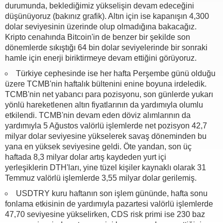
durumunda, beklediğimiz yükselişin devam edeceğini
düşünüyoruz (bakınız grafik). Altın için ise kapanışın 4,300
dolar seviyesinin üzerinde olup olmadığına bakacağız.
Kripto cenahında Bitcoin'in de benzer bir şekilde son
dönemlerde sıkıştığı 64 bin dolar seviyelerinde bir sonraki
hamle için enerji biriktirmeye devam ettiğini görüyoruz.
Türkiye cephesinde ise her hafta Perşembe günü olduğu
üzere TCMB'nin haftalık bültenini enine boyuna irdeledik.
TCMB'nin net yabancı para pozisyonu, son günlerde yukarı
yönlü hareketlenen altın fiyatlarının da yardımıyla olumlu
etkilendi. TCMB'nin devam eden döviz alımlarının da
yardımıyla 5 Ağustos valörlü işlemlerde net pozisyon 42,7
milyar dolar seviyesine yükselerek savaş döneminden bu
yana en yüksek seviyesine geldi. Öte yandan, son üç
haftada 8,3 milyar dolar artış kaydeden yurt içi
yerleşiklerin DTH'ları, yine tüzel kişiler kaynaklı olarak 31
Temmuz valörlü işlemlerde 3,55 milyar dolar gerilemiş.
USDTRY kuru haftanın son işlem gününde, hafta sonu
fonlama etkisinin de yardımıyla pazartesi valörlü işlemlerde
47,70 seviyesine yükselirken, CDS risk primi ise 230 baz