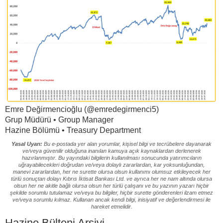
Emre Değirmencioğlu (@emredegirmenci5)
Grup Müdürü • Group Manager
Hazine Bölümü • Treasury Department
Yasal Uyarı:
Bu e-postada yer alan yorumlar, kişisel bilgi ve tecrübelere dayanarak
ve/veya güvenilir olduğuna inanılan kamuya açık kaynaklardan derlenerek
hazırlanmıştır. Bu yayındaki bilgilerin kullanılması sonucunda yatırımcıların
uğrayabilecekleri doğrudan ve/veya dolaylı zararlardan, kar yoksunluğundan,
manevi zararlardan, her ne surette olursa olsun kullanımı olumsuz etkileyecek her
türlü sonuçtan dolayı Kıbrıs İktisat Bankası Ltd. ve ayrıca her ne nam altında olursa
olsun her ne akitle bağlı olursa olsun her türlü çalışanı ve bu yazının yazarı hiçbir
şekilde sorumlu tutulamaz ve/veya bu bilgiler, hiçbir surette gönderenleri ilzam etmez
ve/veya sorumlu kılmaz. Kullanan ancak kendi bilgi, inisiyatif ve değerlendirmesi ile
hareket etmelidir.
Hazine Bülteni Arşivi