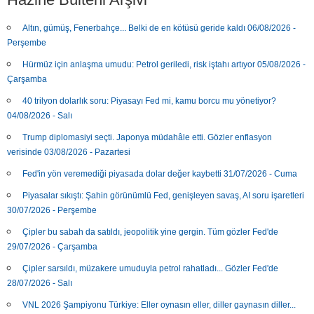
Altın, gümüş, Fenerbahçe... Belki de en kötüsü geride kaldı 06/08/2026 -
Perşembe
Hürmüz için anlaşma umudu: Petrol geriledi, risk iştahı artıyor 05/08/2026 -
Çarşamba
40 trilyon dolarlık soru: Piyasayı Fed mi, kamu borcu mu yönetiyor?
04/08/2026 - Salı
Trump diplomasiyi seçti. Japonya müdahâle etti. Gözler enflasyon
verisinde 03/08/2026 - Pazartesi
Fed'in yön veremediği piyasada dolar değer kaybetti 31/07/2026 - Cuma
Piyasalar sıkıştı: Şahin görünümlü Fed, genişleyen savaş, AI soru işaretleri
30/07/2026 - Perşembe
Çipler bu sabah da satıldı, jeopolitik yine gergin. Tüm gözler Fed'de
29/07/2026 - Çarşamba
Çipler sarsıldı, müzakere umuduyla petrol rahatladı... Gözler Fed'de
28/07/2026 - Salı
VNL 2026 Şampiyonu Türkiye: Eller oynasın eller, diller gaynasın diller...