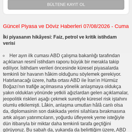
BÜLTENE KAYIT OL
Güncel Piyasa ve Döviz Haberleri 07/08/2026 - Cuma
İki piyasanın hikâyesi: Faiz, petrol ve kritik istihdam
verisi
Her ayın ilk cuması ABD çalışma bakanlığı tarafından
açıklanan resmî istihdam raporu büyük bir merakla takip
ediliyor. İstihdam verileri öncesinde küresel piyasalarda
temkinli bir havanın hâkim olduğunu söylemek gerekiyor.
Hatırlanacağı üzere, hafta ortası ABD ile İran'ın Hürmüz
Boğazı'nın trafiğe açılmasına yönelik anlaşmaya oldukça
yakın oldukları yönünde yetkili ağızlardan gelen açıklamalar,
jeopolitik riskleri aşağı çekmek suretiyle küresel risk iştahını
olumlu etkilemişti. Lâkin, anlaşma umutları hâlâ canlı olsa
da, diplomasinin son dakikada yerini silahlara bırakmasına
artık alışan yatırımcıların, yoğurdu üfleyerek yeme isteğiyle
dün itibarıyla bir miktar daha temkinli tarafa geçtiğini
görüyoruz. Bu sabah da, yukarıda da belirttiğim üzere, ABD