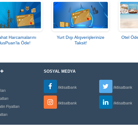
hat Harcamalarını
Yurt Dışı Alışverişlerinize
Otel Öd
lusPuan'la Öde!
Taksit!
I
SOSYAL MEDYA
/iktisatbank
/iktisatbank
ları
tları
/iktisatbank
/iktisatbank
tin Fiyatları
tları