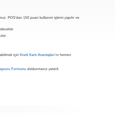
sunuz. POS'dan 150 puan kullanım işlemi yapılır ve
lecektir.
utar.
nabilmek için
Kredi Kartı Avantajları
'nı hemen
Başvuru Formunu
doldurmanız yeterli.