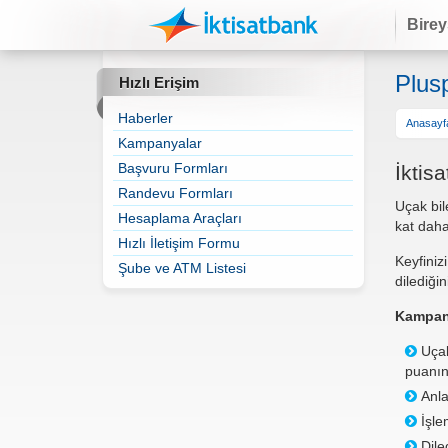
Birey
Plus
Hızlı Erişim
Haberler
Anasayf
Kampanyalar
Başvuru Formları
İktis
Randevu Formları
Uçak bil
Hesaplama Araçları
kat daha
Hızlı İletişim Formu
Keyfinizi
Şube ve ATM Listesi
dilediği
Kampany
Uçak
puanını
Anla
İşle
Diled