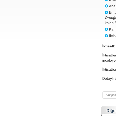
Ana 
En a
Örneğ
kalan 3
Kamp
İkti
İktisatb
İktisatb
inceleyeb
İktisatb
Detaylı 
Kampanya
Diğe