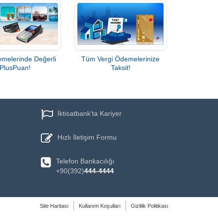
emelerinde Değerli
Tüm Vergi Ödemelerinize
PlusPuan!
Taksit!
İktisatbank'ta Kariyer
Hızlı
İletişim Formu
Telefon
Bankacılığı
+90(392)
444-4444
Site Haritası
Kullanım Koşulları
Gizlilik Politikası