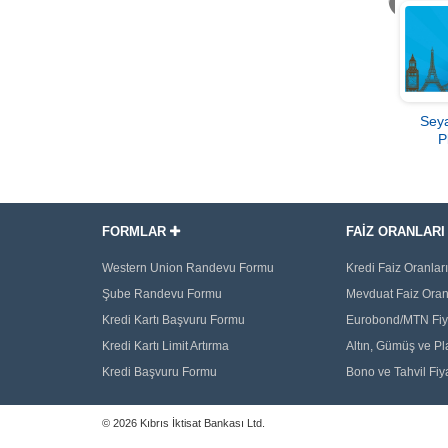
Seya
P
FORMLAR
FAİZ ORANLAR
Western Union Randevu Formu
Kredi Faiz Oranları
Şube Randevu Formu
Mevduat Faiz Oran
Kredi Kartı Başvuru Formu
Eurobond/MTN Fiya
Kredi Kartı Limit Artırma
Altın, Gümüş ve Pla
Kredi Başvuru Formu
Bono ve Tahvil Fiya
©
2026 Kıbrıs İktisat Bankası Ltd.