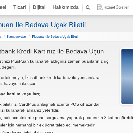
sel
Ticari
Dijital
Hakkımızda
Hizmet Ücretleri
puan Ile Bedava Uçak Bileti!
a
Kampanyalar
Pluspuan Ile Bedava Uçak Bileti!
atbank Kredi Kartınız ile Bedava Uçun
etinizi PlusPuan kullanarak aldığınız zaman puanlarınız üç
 değerli.
 ertelemeyin, İktisatbank kredi kartınız ile yeni anılara
niz havayolu ile uçun.
a katılım koşulları;
 biletinizi CardPlus anlaşmalı acente POS cihazından
zı kullanarak almanız yeterlidir.
şmalı acentelerde puan sorgulama yaparak puanınızın 3 katını görebilir 
mler için herhangi bir ek ücret talep edilmemektedir.
iğiniz kişiye bilet alabilirsiniz.