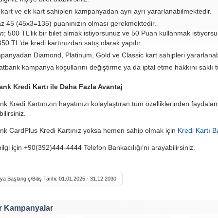
kart ve ek kart sahipleri kampanyadan ayrı ayrı yararlanabilmektedir.
z 45 (45x3=135) puanınızın olması gerekmektedir.
in
; 500 TL’lik bir bilet almak istiyorsunuz ve 50 Puan kullanmak istiyor
50 TL'de kredi kartınızdan satış olarak yapılır.
anyadan Diamond, Platinum, Gold ve Classic kart sahipleri yararlanabi
satbank kampanya koşullarını değiştirme ya da iptal etme hakkını saklı t
ank Kredi Kartı ile Daha Fazla Avantaj
ank Kredi Kartınızın hayatınızı kolaylaştıran tüm özelliklerinden faydala
ilirsiniz.
ank CardPlus Kredi Kartınız yoksa hemen sahip olmak için
Kredi Kartı 
bilgi için +90(392)444-4444 Telefon Bankacılığı’nı arayabilirsiniz.
 Başlangıç/Bitiş Tarihi: 01.01.2025 - 31.12.2030
r Kampanyalar